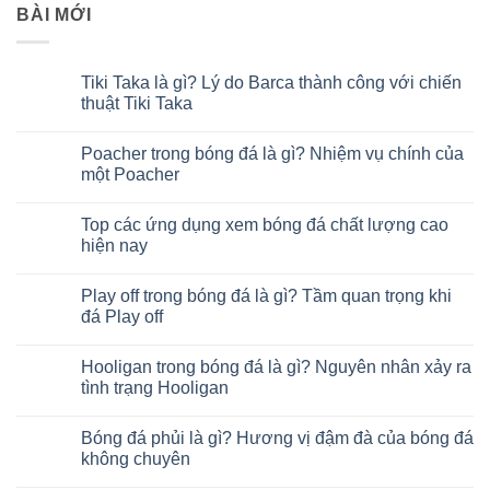
BÀI MỚI
Tiki Taka là gì? Lý do Barca thành công với chiến
thuật Tiki Taka
Không
có
Poacher trong bóng đá là gì? Nhiệm vụ chính của
bình
luận
một Poacher
ở
Tiki
Không
Taka
có
Top các ứng dụng xem bóng đá chất lượng cao
là
bình
gì?
luận
hiện nay
Lý
ở
do
Poacher
Không
Barca
trong
có
Play off trong bóng đá là gì? Tầm quan trọng khi
thành
bóng
bình
công
đá
luận
đá Play off
với
là
ở
chiến
gì?
Top
Không
thuật
Nhiệm
các
có
Hooligan trong bóng đá là gì? Nguyên nhân xảy ra
Tiki
vụ
ứng
bình
Taka
chính
dụng
luận
tình trạng Hooligan
của
xem
ở
một
bóng
Play
Không
Poacher
đá
off
có
Bóng đá phủi là gì? Hương vị đậm đà của bóng đá
chất
trong
bình
lượng
bóng
luận
không chuyên
cao
đá
ở
hiện
là
Hooligan
Không