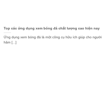
Top các ứng dụng xem bóng đá chất lượng cao hiện nay
Ứng dụng xem bóng đá là một công cụ hữu ích giúp cho người
hâm [...]