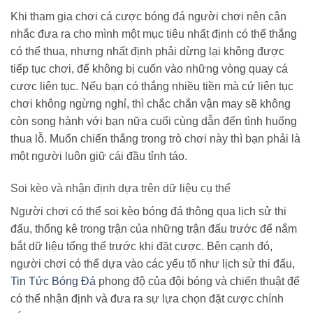
Khi tham gia chơi cá cược bóng đá người chơi nên cân
nhắc đưa ra cho mình một mục tiêu nhất định có thể thắng
có thể thua, nhưng nhất định phải dừng lại không được
tiếp tục chơi, để không bị cuốn vào những vòng quay cá
cược liên tục.
Nếu bạn có thắng nhiều tiền mà cứ liên tục
chơi không ngừng nghỉ, thì chắc chắn vận may sẽ không
còn song hành với bạn nữa cuối cùng dẫn đến tình huống
thua lỗ.
Muốn chiến thắng trong trò chơi này thì bạn phải là
một người luôn giữ cái đầu tỉnh táo.
Soi kèo và nhận định dựa trên dữ liệu cụ thể
Người chơi có thể soi kèo bóng đá thông qua lịch sử thi
đấu, thống kê trong trận của những trận đấu trước để nắm
bắt dữ liệu tổng thể trước khi đặt cược.
Bên cạnh đó,
người chơi có thể dựa vào các yếu tố như lịch sử thi đấu,
Tin Tức Bóng Đá
phong độ của đội bóng và chiến thuật để
có thể nhận định và đưa ra sự lựa chọn đặt cược chính