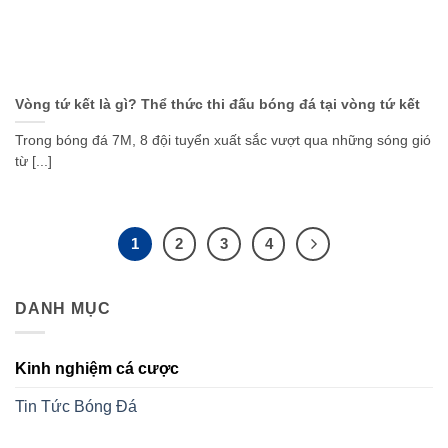
Vòng tứ kết là gì? Thể thức thi đấu bóng đá tại vòng tứ kết
Trong bóng đá 7M, 8 đội tuyển xuất sắc vượt qua những sóng gió
từ [...]
1
2
3
4
DANH MỤC
Kinh nghiệm cá cược
Tin Tức Bóng Đá