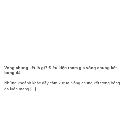
Vòng chung kết là gì? Điều kiện tham gia vòng chung kết
bóng đá
Những khoảnh khắc đầy cảm xúc tại vòng chung kết trong bóng
đá luôn mang [...]