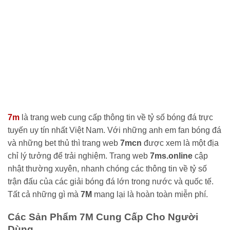
7m
là trang web cung cấp thông tin về tỷ số bóng đá trực
tuyến uy tín nhất Việt Nam.
Với những anh em fan bóng đá
và những bet thủ thì trang web
7mcn
được xem là một địa
chỉ lý tưởng để trải nghiệm. Trang web
7ms.online
cập
nhật thường xuyên, nhanh chóng các thông tin về tỷ số
trận đấu của các giải bóng đá lớn trong nước và quốc tế.
Tất cả những gì mà
7M
mang lại là hoàn toàn miễn phí.
Các Sản Phẩm 7M Cung Cấp Cho Người
Dùng