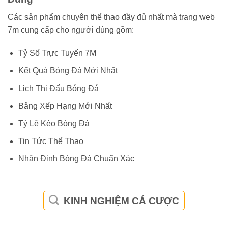
Các sản phẩm chuyên thể thao đầy đủ nhất mà trang web
7m cung cấp cho người dùng gồm:
Tỷ Số Trực Tuyến 7M
Kết Quả Bóng Đá Mới Nhất
Lịch Thi Đấu Bóng Đá
Bảng Xếp Hạng Mới Nhất
Tỷ Lệ Kèo Bóng Đá
Tin Tức Thể Thao
Nhận Định Bóng Đá Chuẩn Xác
KINH NGHIỆM CÁ CƯỢC