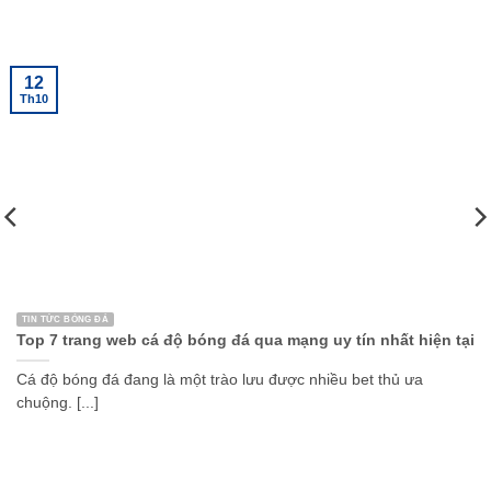
12
Th10
TIN TỨC BÓNG ĐÁ
Top 7 trang web cá độ bóng đá qua mạng uy tín nhất hiện tại
Cá độ bóng đá đang là một trào lưu được nhiều bet thủ ưa
chuộng. [...]