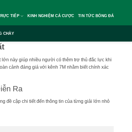
TRỰC TIẾP
KINH NGHIỆM CÁ CƯỢC
TIN TỨC BÓNG ĐÁ
G CHÀY
ất
t lớn này giúp nhiều người có thêm trợ thủ đắc lực khi
 toàn cảnh đáng giá với kênh 7M nhằm biết chính xác
Diễn Ra
g đề cập chi tiết đến thông tin của từng giải lớn nhỏ