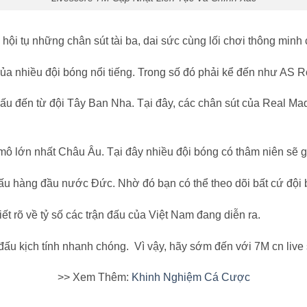
ội tụ những chân sút tài ba, dai sức cùng lối chơi thông minh
ủa nhiều đội bóng nổi tiếng. Trong số đó phải kể đến như AS R
n đấu đến từ đội Tây Ban Nha. Tại đây, các chân sút của Real 
 lớn nhất Châu Âu. Tại đây nhiều đội bóng có thâm niên sẽ g
đấu hàng đầu nước Đức. Nhờ đó bạn có thể theo dõi bất cứ đội
t rõ về tỷ số các trận đấu của Việt Nam đang diễn ra.
đấu kịch tính nhanh chóng. Vì vậy, hãy sớm đến với 7M cn live
>> Xem Thêm:
Khinh Nghiệm Cá Cược