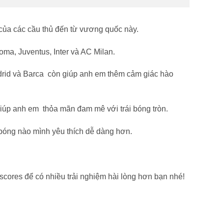
 của các cầu thủ đến từ vương quốc này.
oma, Juventus, Inter và AC Milan.
Madrid và Barca còn giúp anh em thêm cảm giác hào
iúp anh em thỏa mãn đam mê với trái bóng tròn.
 bóng nào mình yêu thích dễ dàng hơn.
 scores để có nhiều trải nghiệm hài lòng hơn bạn nhé!