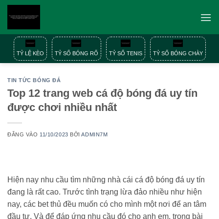
Bỏ
qua
nội
dung
TỶ LỆ KÈO
TỶ SỐ BÓNG RỔ
TỶ SỐ TENIS
TỶ SỐ BÓNG CHÀY
TIN TỨC BÓNG ĐÁ
Top 12 trang web cá độ bóng đá uy tín
được chơi nhiều nhất
ĐĂNG VÀO
11/10/2023
BỞI
ADMIN7M
Hiện nay nhu cầu tìm những nhà cái cá độ bóng đá uy tín
đang là rất cao. Trước tình trạng lừa đảo nhiều như hiện
nay, các bet thủ đều muốn có cho mình một nơi để an tâm
đầu tư. Và để đáp ứng nhu cầu đó cho anh em, trong bài