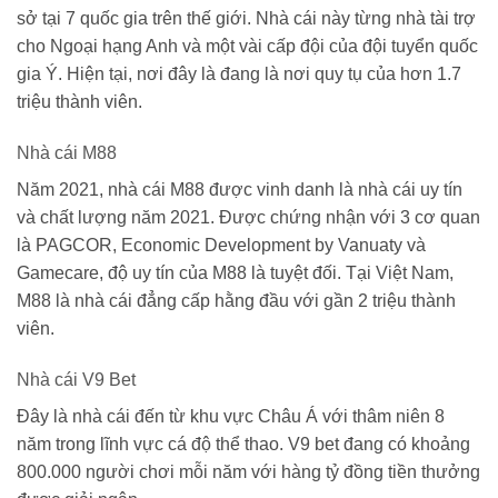
sở tại 7 quốc gia trên thế giới. Nhà cái này từng nhà tài trợ
cho Ngoại hạng Anh và một vài cấp đội của đội tuyển quốc
gia Ý. Hiện tại, nơi đây là đang là nơi quy tụ của hơn 1.7
triệu thành viên.
Nhà cái M88
Năm 2021, nhà cái M88 được vinh danh là nhà cái uy tín
và chất lượng năm 2021. Được chứng nhận với 3 cơ quan
là PAGCOR, Economic Development by Vanuaty và
Gamecare, độ uy tín của M88 là tuyệt đối. Tại Việt Nam,
M88 là nhà cái đẳng cấp hằng đầu với gần 2 triệu thành
viên.
Nhà cái V9 Bet
Đây là nhà cái đến từ khu vực Châu Á với thâm niên 8
năm trong lĩnh vực cá độ thể thao. V9 bet đang có khoảng
800.000 người chơi mỗi năm với hàng tỷ đồng tiền thưởng