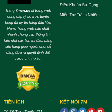
vòng
tứ
Điều Khoản Sử Dụng
kết
Trang
7mcn.de
là trang web
Miễn Trừ Trách Nhiệm
cung cấp tỷ số trực tuyến
bóng đá uy tín hàng đầu Việt
Nam. Trang web cập nhật
nhanh chóng các thông tin
kèo nhà cái, lịch thì đâu, bảng
xếp hạng giúp người chơi dễ
dàng đưa ra quyết định đặt
cược chính xác.
TIỆN ÍCH
KẾT NỐI 7M
Tỷ Số Trực Tuyến 7M