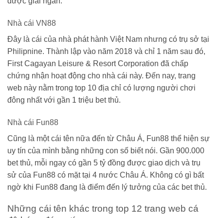
được giải ngân.
Nhà cái VN88
Đây là cái của nhà phát hành Việt Nam nhưng có trụ sở tại
Philipnine. Thành lập vào năm 2018 và chỉ 1 năm sau đó,
First Cagayan Leisure & Resort Corporation đã chấp
chứng nhận hoạt động cho nhà cái này. Đến nay, trang
web này nằm trong top 10 địa chỉ có lượng người chơi
đông nhất với gần 1 triệu bet thủ.
Nhà cái Fun88
Cũng là một cái tên nữa đến từ Châu Á, Fun88 thể hiện sự
uy tín của mình bằng những con số biết nói. Gần 900.000
bet thủ, mỗi ngay có gần 5 tỷ đồng được giao dịch và trụ
sử của Fun88 có mặt tại 4 nước Châu Á. Không có gì bất
ngờ khi Fun88 đang là điểm đến lý tưởng của các bet thủ.
Những cái tên khác trong top 12 trang web cá