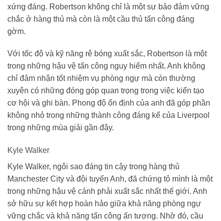
xứng đáng. Robertson không chỉ là một sự bảo đảm vững
chắc ở hàng thủ mà còn là một cầu thủ tấn công đáng
gờm.
Với tốc độ và kỹ năng rê bóng xuất sắc, Robertson là một
trong những hậu vệ tấn công nguy hiểm nhất. Anh không
chỉ đảm nhận tốt nhiệm vụ phòng ngự mà còn thường
xuyên có những đóng góp quan trọng trong việc kiến tạo
cơ hội và ghi bàn. Phong độ ổn định của anh đã góp phần
không nhỏ trong những thành công đáng kể của Liverpool
trong những mùa giải gần đây.
Kyle Walker
Kyle Walker, ngôi sao đáng tin cậy trong hàng thủ
Manchester City và đội tuyển Anh, đã chứng tỏ mình là một
trong những hậu vệ cánh phải xuất sắc nhất thế giới. Anh
sở hữu sự kết hợp hoàn hảo giữa khả năng phòng ngự
vững chắc và khả năng tấn công ấn tượng. Nhờ đó, cầu