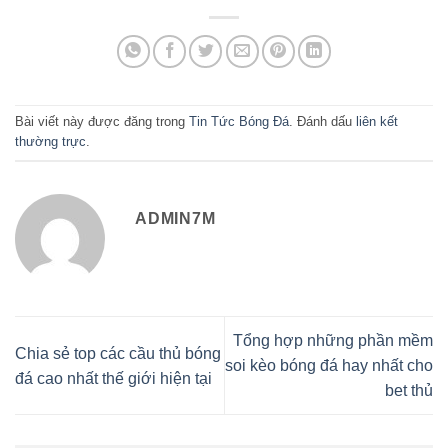
Bài viết này được đăng trong
Tin Tức Bóng Đá
. Đánh dấu
liên kết
thường trực
.
ADMIN7M
Tổng hợp những phần mềm
Chia sẻ top các cầu thủ bóng
soi kèo bóng đá hay nhất cho
đá cao nhất thế giới hiện tại
bet thủ