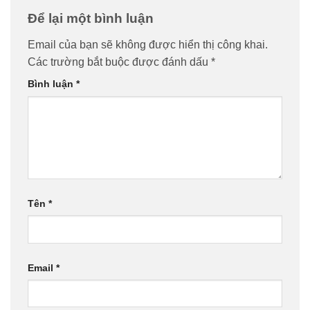
Để lại một bình luận
Email của bạn sẽ không được hiển thị công khai.
Các trường bắt buộc được đánh dấu
*
Bình luận
*
Tên
*
Email
*