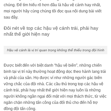
chúng. Để tìm hiểu rõ hơn đâu là hậu vệ cánh hay nhất,
mọi người hãy cùng chúng tôi đọc qua nội dung bài viết
sau đây.
Đôi nét về top các hậu vệ cánh trái, phải hay
nhất thế giới hiện nay
Hậu vệ cánh là vị trí quan trọng không thể thiếu trong đội hình
Được biết đến với biệt danh “hậu vệ biên”, những chiến
binh tại vị trí này thường hoạt động dọc theo hành lang trái
và phải của sân. Họ được ví như những người gác biên
vững chắc của đội nhà. Các cầu thủ trong top các hậu vệ
cánh trái, phải hay nhất thế giới hiện nay luôn là những
người không ngần ngại đối mặt với mọi thách thức, từ việc
ngăn chặn những tấn công của đối thủ cho đến hỗ trợ
đồng đội tấn công.