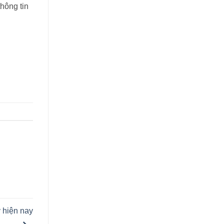
hông tin
 hiện nay