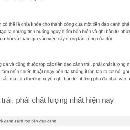
n có thể là chìa khóa cho thành công của một tiền đạo cánh phải
tạo ra những tình huống nguy hiểm bên biên và ghi bàn từ nhữn
 cơ hội và tham gia vào việc xây dựng tấn công của đội.
g đá và cũng thuộc top các tiền đạo cánh trái, phải chất lượng n
i tầm nhìn chiến thuật nhạy bén đã không ít lần tạo ra cơ hội gh
ất sắc mà còn thường xuyên ghi bàn từ những pha đá phạt vào b
trái, phải chất lượng nhất hiện nay
về danh sách top tiền đạo cánh