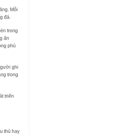
năng. Mỗi
ng đá.
bén trong
g ấn
ong phú
người ghi
ạng trong
t triển
u thủ hay