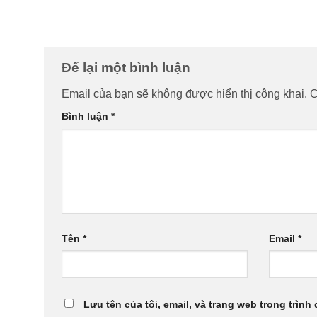
Để lại một bình luận
Email của bạn sẽ không được hiển thị công khai.
C
Bình luận
*
Tên
*
Email
*
Lưu tên của tôi, email, và trang web trong trình 