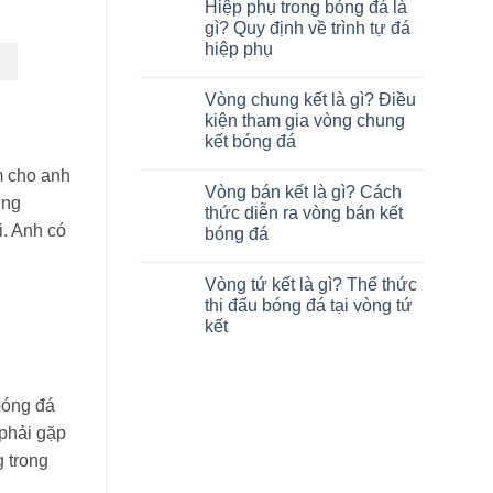
đá
Hiệp phụ trong bóng đá là
bình
khi
là
luận
đá
gì? Quy định về trình tự đá
gì?
ở
Play
Nguyên
hiệp phụ
Bóng
off
nhân
đá
Không
xảy
phủi
có
ra
là
Vòng chung kết là gì? Điều
bình
tình
gì?
luận
trạng
kiện tham gia vòng chung
Hương
ở
Hooligan
vị
kết bóng đá
Hiệp
đậm
phụ
Không
đà
trong
m cho anh
có
của
bóng
Vòng bán kết là gì? Cách
bình
bóng
ững
đá
luận
đá
thức diễn ra vòng bán kết
là
ở
không
i. Anh có
gì?
bóng đá
Vòng
chuyên
Quy
chung
Không
định
kết
có
về
là
Vòng tứ kết là gì? Thể thức
bình
trình
gì?
luận
tự
thi đấu bóng đá tại vòng tứ
Điều
ở
đá
kiện
kết
Vòng
hiệp
tham
bán
phụ
Không
gia
kết
có
vòng
là
bình
chung
gì?
luận
kết
Cách
 bóng đá
ở
bóng
thức
Vòng
đá
diễn
 phải gặp
tứ
ra
kết
g trong
vòng
là
bán
gì?
kết