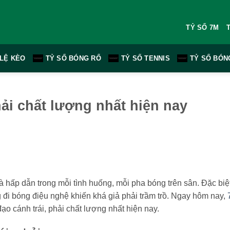
TỶ SỐ 7M
 LỆ KÈO
TỶ SỐ BÓNG RỔ
TỶ SỐ TENNIS
TỶ SỐ BÓN
hải chất lượng nhất hiện nay
 hấp dẫn trong mỗi tình huống, mỗi pha bóng trên sân. Đặc biệt
đi bóng điệu nghệ khiến khá giả phải trầm trồ. Ngay hôm nay,
ạo cánh trái, phải chất lượng nhất hiện nay.