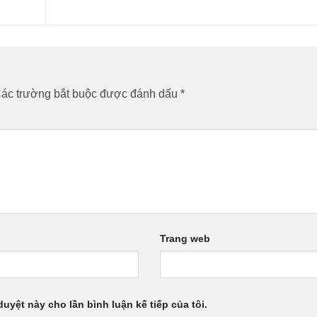
ác trường bắt buộc được đánh dấu
*
Trang web
duyệt này cho lần bình luận kế tiếp của tôi.